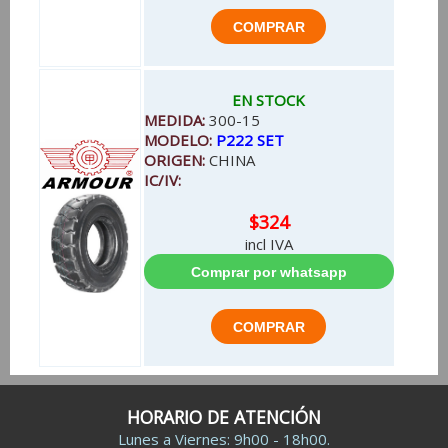
EN STOCK
MEDIDA:
300-15
MODELO:
P222 SET
ORIGEN:
CHINA
IC/IV:
$324
incl IVA
HORARIO DE ATENCIÓN
Lunes a Viernes: 9h00 - 18h00.