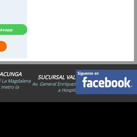
TACUNGA
SUCURSAL VALLE DE LOS CHILLOS
lí La Magdalena
Av. General Enríquez N30 e Isla Santiago (Junto
 metro la
a Hospital San Rafael).