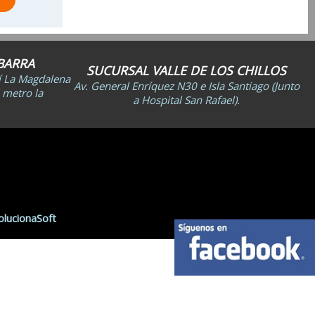
BARRA
SUCURSAL VALLE DE LOS CHILLOS
lí La Magdalena
Av. General Enríquez N30 e Isla Santiago (Junto
 metro la
a Hospital San Rafael).
olucionaSoft