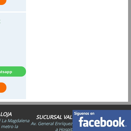
K
LOJA
SUCURSAL VALLE DE LOS CHILLOS
lí La Magdalena
Av. General Enríquez N30 e Isla Santiago (Junto
 metro la
a Hospital San Rafael).