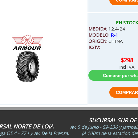
EN STOC
MEDIDA:
12.4-24
MODELO:
R-1
ORIGEN:
CHINA
IC/IV:
$298
incl IVA
SUCURSAL SUR DE 
RSAL NORTE DE LOJA
Av. 5 de Junio - S9-236 y Jambe
a OE 4 - 774 y Av. De la Prensa.
(A 100m de la estación del