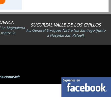
CUENCA
SUCURSAL VALLE DE LOS CHILLOS
lí La Magdalena
Av. General Enríquez N30 e Isla Santiago (Junto
 metro la
a Hospital San Rafael).
olucionaSoft