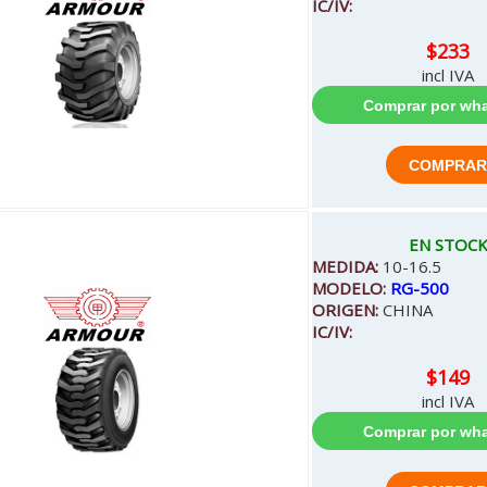
IC/IV:
$233
incl IVA
EN STOC
MEDIDA:
10-16.5
MODELO:
RG-500
ORIGEN:
CHINA
IC/IV:
$149
incl IVA